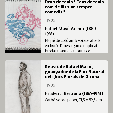
Drap de taula ''Tant de taula
com de llit sian sempre
comedit''
1905
Rafael Masó Valentí (1880-
1935)
Piqué de cotó amb vora acabada
en fistó d'ones i ganxet aplicat,
brodat manual en punt de
Iugoslàvia i punt de cordonet, en
fils de cotó, 61 x 66 cm, vora a base
Retrat de Rafael Masó,
de punta de 3,5 cm
guanyador de la Flor Natural
dels Jocs Florals de Girona
1905
Prudenci Bertrana (1867-1941)
Carbó sobre paper, 71,5 x 52,5 cm