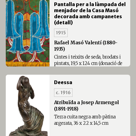
Pantalla per a la làmpada del
menjador de la Casa Masó
decorada amb campanetes
(detall)
1915
Rafael Masó Valentí (1880-
1935)
Cintes i teixits de seda, brodats i
pintats, 19,5 x 124 cm (donació de
Jordi Masó Bru, 2009)
Deessa
c. 1916
Atribuïda a Josep Armengol
(1891-1918)
Terra cuita negra amb pàtina
argerata, 36 x 22 x 14,5 cm