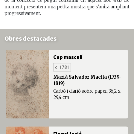
de la col·lecció es pugui consultar en aquest lloc web. De
moment presentem una petita mostra que s'anirà ampliant
progressivament.
Obres destacades
Cap masculí
c. 1781
Marià Salvador Maella (1739-
1819)
Carbó i clarió sobre paper, 36,2 x
29,4 cm