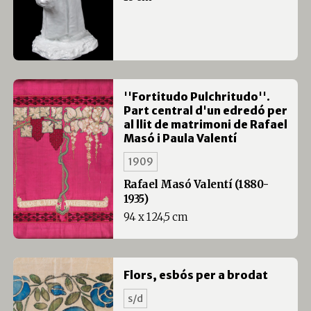
''Fortitudo Pulchritudo''.
Part central d'un edredó per
al llit de matrimoni de Rafael
Masó i Paula Valentí
1909
Rafael Masó Valentí (1880-
1935)
94 x 124,5 cm
Flors, esbós per a brodat
s/d