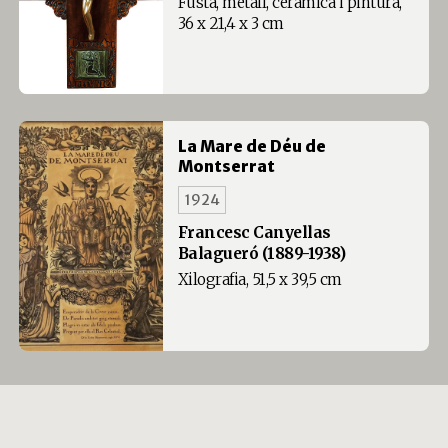
Fusta, metall, ceràmica i pintura,
36 x 21,4 x 3 cm
La Mare de Déu de
Montserrat
1924
Francesc Canyellas
Balagueró (1889-1938)
Xilografia, 51,5 x 39,5 cm