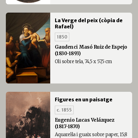
La Verge del peix (còpia de
Rafael)
1850
Gaudenci Masó Ruiz de Espejo
(1830-1893)
Oli sobre tela, 74,5 x 57,5 cm
Figures en un paisatge
c. 1855
Eugenio Lucas Velázquez
(1817-1870)
Aquarel·la i guaix sobre paper, 15,8