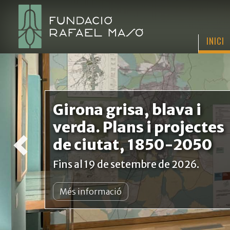
INICI
Girona grisa, blava i
verda. Plans i projectes
de ciutat, 1850-2050
Fins al 19 de setembre de 2026.
Més informació