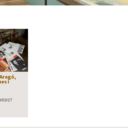
 Aragó,
nes i
0/03/27