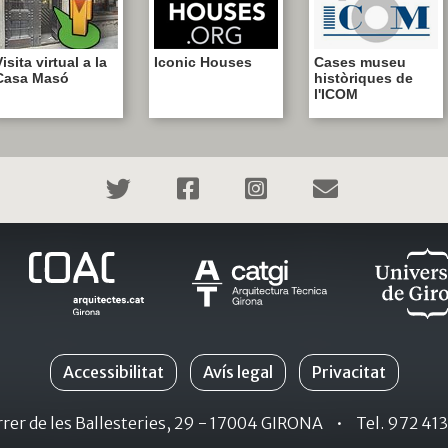
isita virtual a la
Iconic Houses
Cases museu
Casa Masó
històriques de
l'ICOM
Accessibilitat
Avís legal
Privacitat
rer de les Ballesteries, 29 - 17004 GIRONA
•
Tel. 972 41