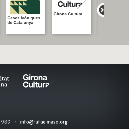
Girona Cultura
Cases Icòniques
GironaMuseus
de Catalunya
3 989
•
info@rafaelmaso.org