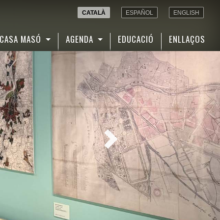
CATALÀ
ESPAÑOL
ENGLISH
CASA MASÓ
AGENDA
EDUCACIÓ
ENLLAÇOS