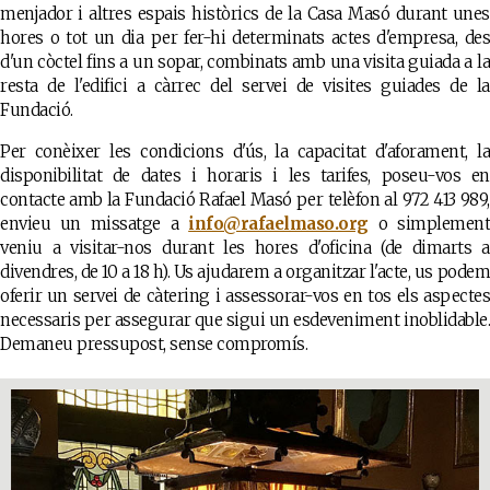
menjador i altres espais històrics de la Casa Masó durant unes
hores o tot un dia per fer-hi determinats actes d'empresa, des
d'un còctel fins a un sopar, combinats amb una visita guiada a la
resta de l'edifici a càrrec del servei de visites guiades de la
Fundació.
Per conèixer les condicions d'ús, la capacitat d'aforament, la
disponibilitat de dates i horaris i les tarifes, poseu-vos en
contacte amb la Fundació Rafael Masó per telèfon al 972 413 989,
envieu un missatge a
info@rafaelmaso.org
o simplemen
veniu a visitar-nos durant les hores d'oficina (de dimarts a
divendres, de 10 a 18 h). Us ajudarem a organitzar l'acte, us podem
oferir un servei de càtering i assessorar-vos en tos els aspectes
necessaris per assegurar que sigui un esdeveniment inoblidable.
Demaneu pressupost, sense compromís.