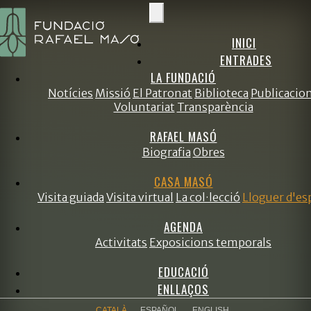
INICI
ENTRADES
LA FUNDACIÓ
Notícies
Missió
El Patronat
Biblioteca
Publicacio
Voluntariat
Transparència
RAFAEL MASÓ
Biografia
Obres
CASA MASÓ
Visita guiada
Visita virtual
La col·lecció
Lloguer d'es
AGENDA
Activitats
Exposicions temporals
EDUCACIÓ
ENLLAÇOS
CATALÀ
ESPAÑOL
ENGLISH