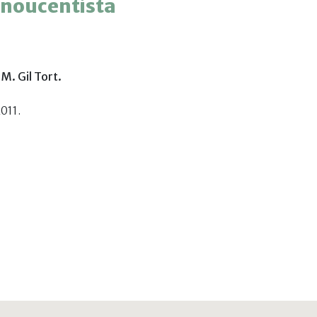
a noucentista
M. Gil Tort.
011.