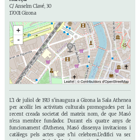
C/ Anselm Clavé, 30
17001 Girona
+
-
Leaflet
|
© Contribuïdors d'OpenStreetMap
L'1 de juliol de 1913 s'inaugura a Girona la Sala Athenea
per acollir les activitats culturals promogudes per la
recent creada societat del mateix nom, de que Masó
n'era membre fundador. Durant els quatre anys de
funcionament d'Athenea, Masó dissenya invitacions i
catàlegs pels actes que s'hi celebren.L'edifici va ser