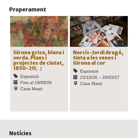
Properament
Girona grisa, blava i
Narcís-Jordi Aragó,
verda. Plans i
tinta a les venes i
projectes de ciutat,
Girona al cor
1850-20
[...]
Exposició
Exposició
23/10/26 – 20/03/27
Fins al 19/09/26
Casa Masó
Casa Masó
Notícies