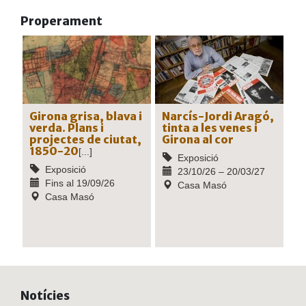
Properament
Girona grisa, blava i
Narcís-Jordi Aragó,
verda. Plans i
tinta a les venes i
projectes de ciutat,
Girona al cor
1850-20
[...]
Exposició
Exposició
23/10/26 – 20/03/27
Fins al 19/09/26
Casa Masó
Casa Masó
Notícies